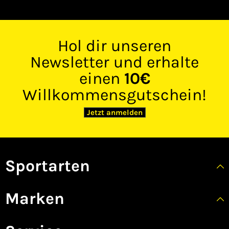
Hol dir unseren
Newsletter und erhalte
einen
10€
Willkommensgutschein!
Jetzt anmelden
Sportarten
Marken