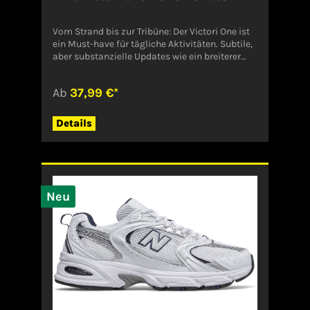
Vom Strand bis zur Tribüne: Der Victori One ist
ein Must-have für tägliche Aktivitäten. Subtile,
aber substanzielle Updates wie ein breiterer
Riemen und weicherer Schaumstoff erleichtern
das Entspannen. Nur zu, genieß endlosen
Ab
37,99 €*
Tragekomfort für deine Füße. Gezeigte Farbe:
Schwarz/Schwarz/Weiß Style: CN9675-002
Angaben zum Hersteller (EU-
Details
Produktsicherheitsverordnung,
GPSR)NikeDeutschland
Neu