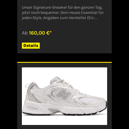
Unser Signature-Sneaker für den ganzen Tag,
jetzt noch bequemer. Dein neues Essential für
jeden Style. Angaben zum Hersteller (EU-
Produktsicherheitsverordnung, GPSR)On
AGFörrlibuckstraße 19080051
Ab
160,00 €*
ZürichDeutschland
Details