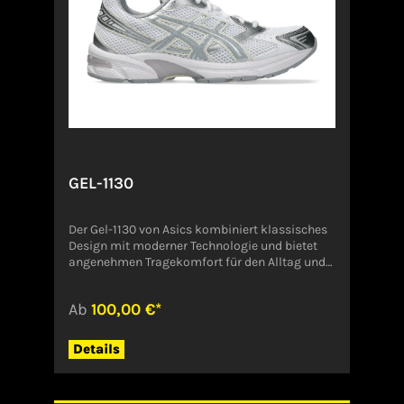
ce.com
GEL-1130
Der Gel-1130 von Asics kombiniert klassisches
Design mit moderner Technologie und bietet
angenehmen Tragekomfort für den Alltag und
sportliche Aktivitäten. Das Obermaterial aus
synthetischem Leder sorgt für
Ab
100,00 €*
Strapazierfähigkeit und eine hochwertige
Optik. Dank der bewährten Gel-Dämpfung
überzeugt der Schuh mit optimaler
Details
Stoßabsorption und Unterstützung bei jedem
Schritt, während die robuste Außensohle
sicheren Halt auf unterschiedlichen