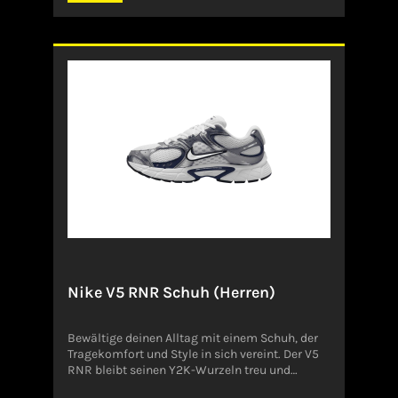
und verleihen dem Schuh eine sichtbare
Dynamik. Wellenförmige Linien,
überdimensionierte Proportionen und die
geformte POD-Zwischensohle setzen die
bewährten Dämpfungstechnologien ABZORB
und SBS eindrucksvoll in Szene. Schuhweite:
Standard Angaben zum Hersteller (EU-
Produktsicherheitsverordnung, GPSR)New
Balance Germany GmbHKesselstraße 340221
DüsseldorfDeutschlandcsgermany@newbalan
ce.com
Nike V5 RNR Schuh (Herren)
Bewältige deinen Alltag mit einem Schuh, der
Tragekomfort und Style in sich vereint. Der V5
RNR bleibt seinen Y2K-Wurzeln treu und
verfügt über eine Schaumstoff-Mittelsohle, die