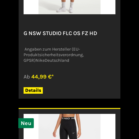
G NSW STUDIO FLC OS FZ HD
Angaben zum Hersteller (EU-
Produktsicherheitsverordnung,
GPSR)NikeDeutschland
Ab
44,99 €*
Details
Neu