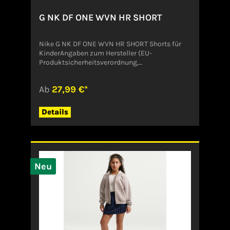
G NK DF ONE WVN HR SHORT
Nike G NK DF ONE WVN HR SHORT Shorts für
KinderAngaben zum Hersteller (EU-
Produktsicherheitsverordnung,
GPSR)NikeDeutschland
Ab
27,99 €*
Details
Neu