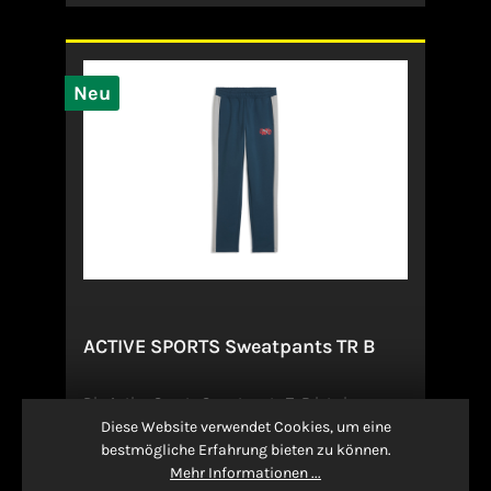
Neu
ACTIVE SPORTS Sweatpants TR B
Die Active Sports Sweatpants Tr B ist eine
schlichte, schwarze Jogginghose mit schmal
Diese Website verwendet Cookies, um eine
zulaufender, beinahe konischer Silhouette und
bestmögliche Erfahrung bieten zu können.
glatten Beinabschlüssen ohne Bündchen. Der
Mehr Informationen ...
elastische Bund ist dezent gehalten und