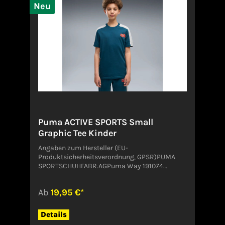
Materialien.Angaben zum Hersteller (EU-
Neu
Produktsicherheitsverordnung, GPSR)Sport
2000 Sport2000Nord-West-Ring-Straße
1163533 MAINHAUSENDeutschland
Puma ACTIVE SPORTS Small
Graphic Tee Kinder
Angaben zum Hersteller (EU-
Produktsicherheitsverordnung, GPSR)PUMA
SPORTSCHUHFABR.AGPuma Way 191074
HerzogenaurachDeutschlandservice@puma.co
m
Ab
19,95 €*
Details