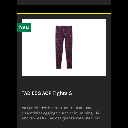
bist oder mit Freund_innen abhängst, diese
sportliche Kapuzenjacke ist dein perfekter
Begleiter. Regulär geschnitten Durchgehender
Reißverschluss; Kapuze 55 % Baumwolle /
36 % Polyester (recycelt) / 9 % Viskose
Kängurutaschen Bündchen und Saum gerippt
Neu
Angaben zum Hersteller (EU-
Produktsicherheitsverordnung, GPSR)ADIDAS
AG ADIDAS SALOMON AGADI-DASSLER-STR.
191074
HerzogenaurachDeutschlandserviceinfo@onlin
eshop.adidas.com
TAD ESS AOP Tights G
Power mit den bedruckten Train All Day
Essentials Leggings durch dein Training. Die
Allover-Grafik und das glänzende PUMA Cat
Logo runden deinen Look ab, während unsere