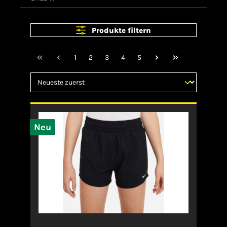
Produkte filtern
1
2
3
4
5
Neu