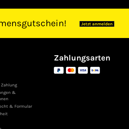
mensgutschein!
Jetzt anmelden
Zahlungsarten
 Zahlung
ungen &
onen
recht & Formular
iheit
m