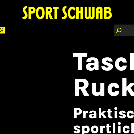
 %
Tasc
Ruck
Praktis
sportli