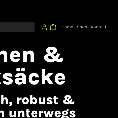
Home
Shop
Kontakt
hen &
säcke
ch, robust &
ch unterwegs