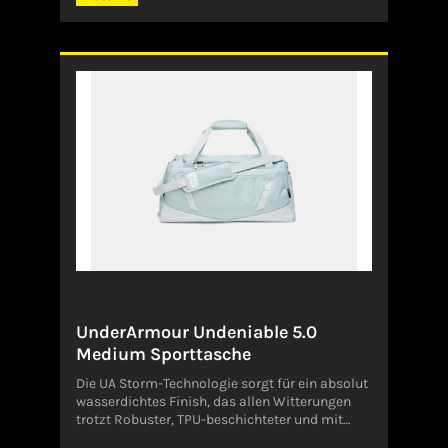
570Angaben zum Hersteller (EU-
Produktsicherheitsverordnung,
GPSR)NikeDeutschland
UnderArmour Undeniable 5.0
Medium Sporttasche
Die UA Storm-Technologie sorgt für ein absolut
wasserdichtes Finish, das allen Witterungen
trotzt Robuster, TPU-beschichteter und mit
Schaumstoff gepolsterter Boden und seitliche