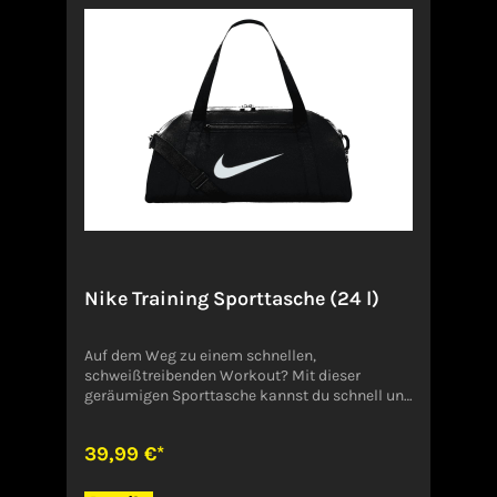
1163533 MAINHAUSENDeutschland
Nike Training Sporttasche (24 l)
Auf dem Weg zu einem schnellen,
schweißtreibenden Workout? Mit dieser
geräumigen Sporttasche kannst du schnell und
einfach deine Sachen packen und ab ins
Fitnessstudio gehen. Das geräumige Hauptfach
39,99 €*
bietet Platz für größere Gegenstände wie
Schuhe, Kleidung und Widerstandsbänder. Eine
Reißverschlusstasche auf der Innenseite sorgt