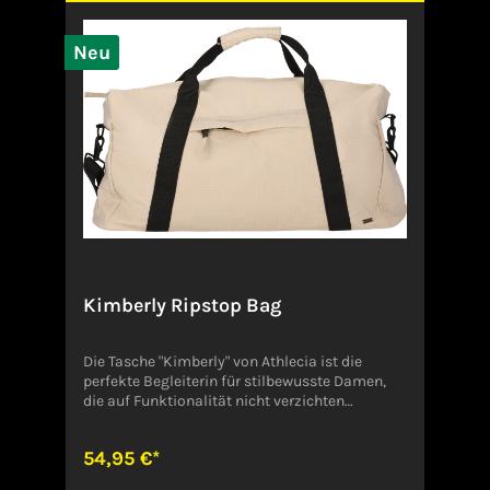
Neu
Kimberly Ripstop Bag
Die Tasche "Kimberly" von Athlecia ist die
perfekte Begleiterin für stilbewusste Damen,
die auf Funktionalität nicht verzichten
möchten. Gefertigt aus robustem Ripstop-
Material aus 100% Polyamid, überzeugt sie
54,95 €*
durch Langlebigkeit und Leichtigkeit. Mit
einem Reißverschluss-Hauptfach, einem