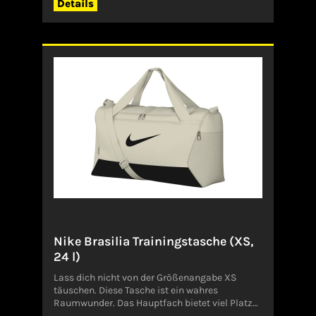
Details
dafür, dass kleine Gegenstände wie Schlüssel,
Schmuck oder Telefon gut organisiert und
leicht zu erreichen sind. Für schnelle und
spontane Workouts, selbst an stressigen
Tagen.Angaben zum Hersteller (EU-
Produktsicherheitsverordnung,
GPSR)NikeDeutschland
Nike Brasilia Trainingstasche (XS,
24 l)
Lass dich nicht von der Größenangabe XS
täuschen. Diese Tasche ist ein wahres
Raumwunder. Das Hauptfach bietet viel Platz
für deine Trainingskleidung und deine Schuhe.