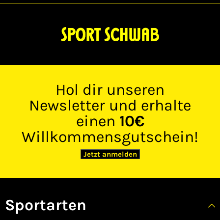
Hol dir unseren
Newsletter und erhalte
einen
10€
Willkommensgutschein!
Jetzt anmelden
Sportarten