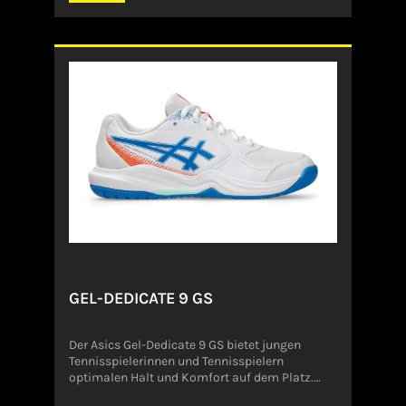
junge Spieler, die einfach nur Spaß haben
wollen. · TPU Medial- und Zehenschutz· Neues
Obermaterial für einen frischen, modernen und
hochwertigen Look · Neue Allround-Außensohle
für Grip auf Tennis-, Padel- und
Pickleballplätzen · Leichter, moderner Komfort
und Leistung für Junioren · Hohe
Atmungsaktivität für zusätzlichen Komfort auf
dem SpielfeldKomfortable EVA-
ZwischensohleLeicht und
reaktionsfreudigAngaben zum Hersteller (EU-
Produktsicherheitsverordnung, GPSR)Head
International GmbH Head Internatinonal
GmbHWuhrkopfweg 16921
KennelbachÖsterreichservice@shop.head.com
GEL-DEDICATE 9 GS
Der Asics Gel-Dedicate 9 GS bietet jungen
Tennisspielerinnen und Tennisspielern
optimalen Halt und Komfort auf dem Platz.
Das Obermaterial aus synthetischem Leder