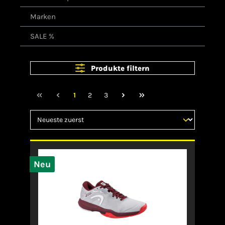
Marken
SALE %
Produkte filtern
1
2
3
Neu