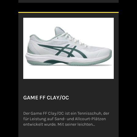
Vorderfußbereich, um die Dämpfung zu
verstärken.Zusätzlich bietet die verbesserte
Außensohle mehr Flexibilität und
Strapazierfähigkeit.Angaben zum Hersteller
(EU-Produktsicherheitsverordnung,
GPSR)ASICS Deutschland
GmbHHansemannstrasse 6741468
NeussDeutschlandverbraucher-de@asics.com
GAME FF CLAY/OC
Der Game FF Clay/OC ist ein Tennisschuh, der
für Leistung auf Sand- und Allcourt-Plätzen
entwickelt wurde. Mit seiner leichten
FlyteFoam-Dämpfung bietet er ein
reaktionsfreudiges Tragegefühl, während das