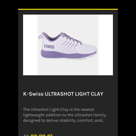
Matches, während der stützende
Mittelfußschaft die nötige Stabilität schafft,
um dich für den nächsten Schlag nach vorn zu
pushen.• Obermaterial aus Leder• Textil-
Innenfutter• Gummi-Laufsohle• CMEVA-
Zwischensohle• Sockenfutter aus geformtem
EVA• Schnürung"Verantwortliche Person:KSGB
EUROPE49 RUE DU DAUPHINE, 69800 SAINT-
PRIEST,
Francehello@ksgb.comhttps://kswiss.de/page
s/contact-us0800000Angaben zum Hersteller
(EU-Produktsicherheitsverordnung,
GPSR)DUNLOP SPORT GMBHKINZIGHEIMER
WEG 11463450
HanauDeutschlanddunlop@dunlop-sport.de
K-Swiss ULTRASHOT LIGHT CLAY
The Ultrashot Light Clay is the newest
lightweight addition to the Ultrashot family,
designed to deliver stability, comfort, and
reliable performance on clay courts. Equipped
with the 180 P.S.C. midsole, it enhances