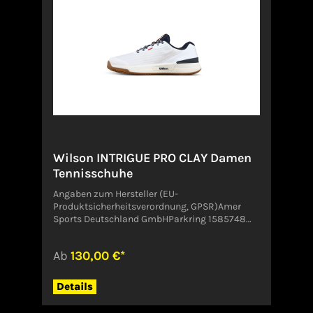
reinforcement for slides and quick
stops.Angaben zum Hersteller (EU-
Produktsicherheitsverordnung, GPSR)Amer
Sports Deutschland GmbHParkring 1585748
GarchingDeutschlandCustomer.Service@amer
sports.com
Wilson INTRIGUE PRO CLAY Damen
Tennisschuhe
Angaben zum Hersteller (EU-
Produktsicherheitsverordnung, GPSR)Amer
Sports Deutschland GmbHParkring 1585748
GarchingDeutschlandCustomer.Service@amer
sports.com
Ab
130,00 €*
Details