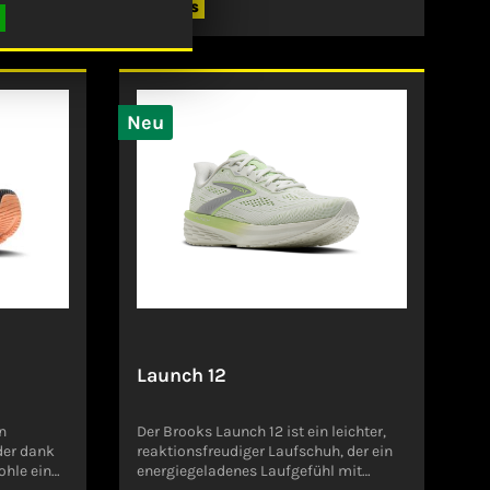
Details
d die
angenehmen Laufgefühl ab. Fresh
ogie ein
Foam X Mittelsohle bietet ein
ffiziente
Höchstmaß an Fresh Foam-Dämpfung
Die
und unvergleichlichen Komfort
Reflektierende Details Angaben zum
nd trägt
Hersteller (EU-
Neu
fbewegung
Produktsicherheitsverordnung,
r längere
GPSR)New Balance Germany
GmbHKesselstraße 340221
f jedem
DüsseldorfDeutschlandcsgermany@ne
ller (EU-
wbalance.com
g,
41468
r-
Launch 12
n
Der Brooks Launch 12 ist ein leichter,
der dank
reaktionsfreudiger Laufschuh, der ein
ohle ein
energiegeladenes Laufgefühl mit