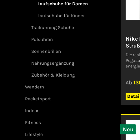
Laufschuhe für Damen
Laufschuhe für Kinder
Trailrunning Schuhe
Nike 
Pulsuhren
Stra
Sonnenbrillen
Die re
Pegasus
Nahrungsergänzung
energie
täglich
Zubehör & Kleidung
jedem 
Ab
13
Gefühl
Wandern
durchg
und ein
Detai
Racketsport
Schaums
aktuali
Indoor
Platz i
Größer
Fitness
Vorgän
aktuali
Neu
Aufwär
Lifestyle
erhöht