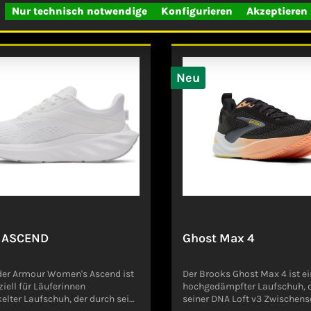
ls
Details
Nur technisch notwendige
Konfigurieren
Akzeptieren
s Laufgefühl. Die Fresh-
angenehme Passform, währen
Mittelsohle bietet ein
innovative Dämpfungstechnol
maß an Fresh-Foam-Dämpfung
weiches Laufgefühl und eine e
vergleichlichen Komfort
Energierückgabe ermöglicht. 
ty Plane bietet dir die Leistung
flexible Sohle unterstützt ein
bilität, die du brauchst, ohne
natürliches Abrollverhalten u
Neu
che bei der Dämpfung und dem
zu einer gleichmäßigen Lau
t unter dem Fuß zu machen
bei. Dieses Modell ist ideal fü
n zum Hersteller
Trainingseinheiten und bietet
oduktsicherheitsverordnung,
zuverlässige Performance au
ew Balance Germany
Kilometer.Angaben zum Herste
sselstraße 340221
Produktsicherheitsverordnun
dorfDeutschlandcsgermany@ne
GPSR)ASICS Deutschland
ce.com
GmbHHansemannstrasse 67
NeussDeutschlandverbrauche
de@asics.com
 ASCEND
Ghost Max 4
der Armour Women's Ascend ist
Der Brooks Ghost Max 4 ist ei
ziell für Läuferinnen
hochgedämpfter Laufschuh, 
elter Laufschuh, der durch seine
seiner DNA Loft v3 Zwischens