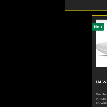
Detai
angenehme
Foam-X-
Höchst
und un
Stabili
und Sta
Neu
Abstri
Komfor
Rockerprofil Angabe
(EU-Pr
GPSR)N
GmbHKe
Düssel
wbalan
UA W
Der Un
ein spe
entwick