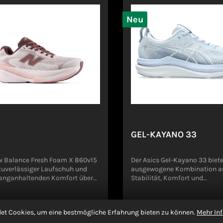
tsicherheitsverordnung,
ikeDeutschland
Neu
GEL-KAYANO 33
w Balance Fresh Foam X 860v15
Der Asics Gel-Kayano 33 biete
 zuverlässiger Laufschuh und
ausgewogene Kombination a
 langanhaltenden Komfort über
Stabilität, Komfort und
stanzen. Der 860v15 kombiniert
Reaktionsfähigkeit für Läufe
ovative Stability Plane-
Läufer, die Wert auf Unterst
0,00 €*
Ab
200,00 €*
ogie mit der erstklassigen
Dämpfung legen. Das leichte
et Cookies, um eine bestmögliche Erfahrung bieten zu können.
Mehr Inf
ußdämpfung des Fresh Foam X
Obermaterial aus synthetisch
 und sorgt so für ein
sorgt für Atmungsaktivität u