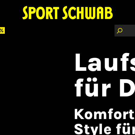
 %
Lauf
für 
Komfort
Style fü