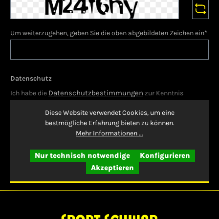
Um weiterzugehen, geben Sie die oben abgebildeten Zeichen ein*
Datenschutz
Datenschutzbestimmungen
Ich habe die
zur Kenntnis
AGB
genommen und die
gelesen und bin mit ihnen
Diese Website verwendet Cookies, um eine
einverstanden.
bestmögliche Erfahrung bieten zu können.
Mehr Informationen ...
Die mit einem Stern (*) markierten Felder sind Pflichtfelder.
Widerruf bestätigen
Nur technisch notwendige
Konfigurieren
Akzeptieren