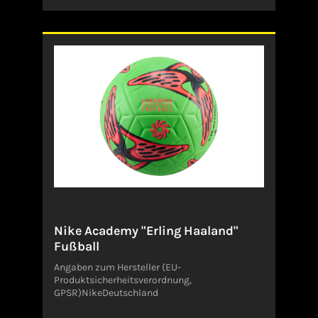
und Stabilität im Flug. Als Hommage an die
drei Gastgeberländer der FIFA Fussball-
Weltmeisterschaft 26™ sind die lebendigen
Grafiken dem offiziellen Spielball des Turniers
nachempfunden.Angaben zum Hersteller (EU-
Produktsicherheitsverordnung, GPSR)ADIDAS
AG ADIDAS SALOMON AGADI-DASSLER-STR.
191074
HerzogenaurachDeutschlandserviceinfo@onlin
eshop.adidas.com
Nike Academy "Erling Haaland"
Fußball
Angaben zum Hersteller (EU-
Produktsicherheitsverordnung,
GPSR)NikeDeutschland