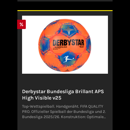
1163533 MAINHAUSENDeutschland
%
Derbystar Bundesliga Brillant APS
High Visible v25
Top-Wettspielball. Handgenäht. FIFA QUALITY
PRO. Offizieller Spielball der Bundesliga und 2.
Bundesliga 2025/26. Konstruktion: Optimale
aerodynamische Eigenschaften und
nachhaltige Rundheit durch den Schnitt aus 32