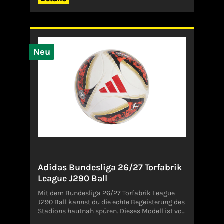
Trainingseinheiten mühelos stand und sorgt
für eine hohe Langlebigkeit. Das Gewicht von
350 g wurde gezielt auf Kids abgestimmt,
entspricht von der Größe her aber einem
regulären Ball für Erwachsene. Das Design
erfüllt die offiziellen FIFA-Qualitätsstandards
Neu
und ist damit absolut bereit für den nächsten
Spieltag. adidas liefert hier einen Trainingsball,
der Kontrolle, Strapazierfähigkeit und
Performance perfekt vereint, um die nächste
Generation von Fußballtalenten optimal zu
unterstützen.Angaben zum Hersteller (EU-
Produktsicherheitsverordnung, GPSR)ADIDAS
AG ADIDAS SALOMON AGADI-DASSLER-STR.
191074
HerzogenaurachDeutschlandserviceinfo@onlin
eshop.adidas.com
Adidas Bundesliga 26/27 Torfabrik
League J290 Ball
Mit dem Bundesliga 26/27 Torfabrik League
J290 Ball kannst du die echte Begeisterung des
Stadions hautnah spüren. Dieses Modell ist von
der Energie des Spitzenfußballs inspiriert und