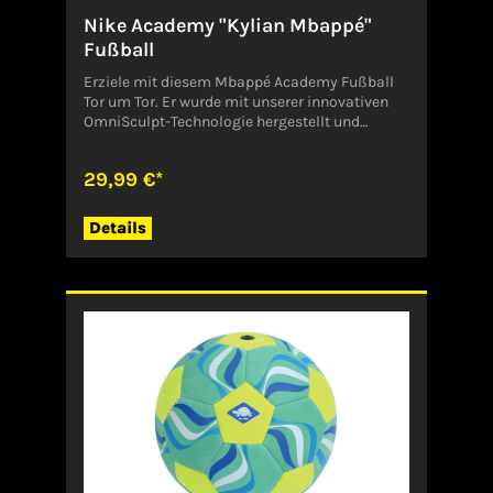
Nike Academy "Kylian Mbappé"
Fußball
Erziele mit diesem Mbappé Academy Fußball
Tor um Tor. Er wurde mit unserer innovativen
OmniSculpt-Technologie hergestellt und
verfügt über Kerben, die in die Hülle eingeprägt
sind, um eine präzisere Flugbahn zu
29,99 €*
ermöglichen. Gezeigte Farbe: Weiß/Plum
Eclipse/Metallic Silver Style: IO9392-
100Angaben zum Hersteller (EU-
Details
Produktsicherheitsverordnung,
GPSR)NikeDeutschland