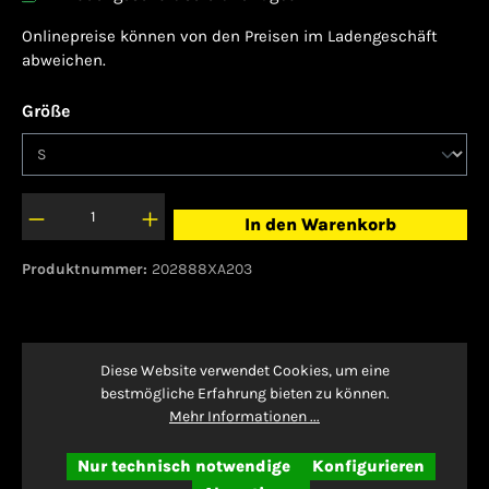
Onlinepreise können von den Preisen im Ladengeschäft
abweichen.
auswählen
Größe
In den Warenkorb
Produktnummer:
202888XA203
Beschreibung
Diese Website verwendet Cookies, um eine
bestmögliche Erfahrung bieten zu können.
Die Nike Everyday Plus Lightweight Socken
Mehr Informationen ...
sorgen mit einem Mix aus Mikro-Nylon und
Elastan-Garnen für Tragekomfort mit niedr…
Nur technisch notwendige
Konfigurieren
Mehr