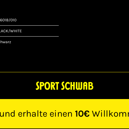
Q6018/010
LACK/WHITE
chwarz
 und erhalte einen
10€
Willkom