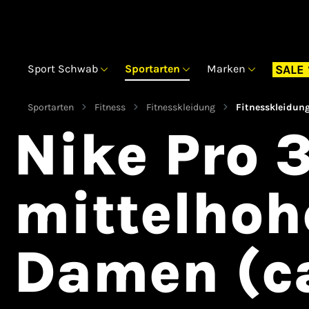
Sport Schwab
Sportarten
Marken
SALE
Sportarten
Fitness
Fitnesskleidung
Fitnesskleidun
Nike Pro 
mittelhoh
Damen (ca