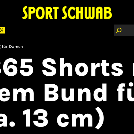
 %
g für Damen
365 Shorts
em Bund f
. 13 cm)