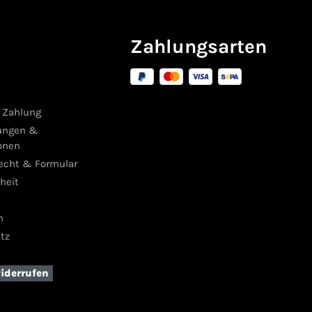
Zahlungsarten
 Zahlung
ungen &
onen
recht & Formular
iheit
m
tz
widerrufen