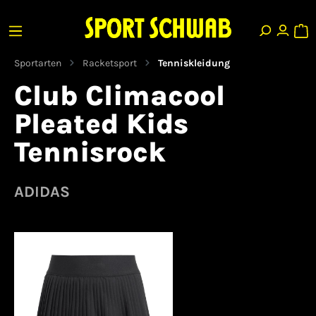
Sportarten
Racketsport
Tenniskleidung
Club Climacool
Pleated Kids
Tennisrock
ADIDAS
Bildergalerie überspringen