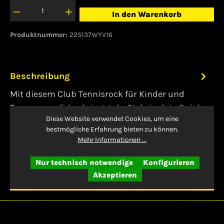
In den Warenkorb
Produktnummer:
225137WYV16
Beschreibung
Mit diesem Club Tennisrock für Kinder und
Teens von adidas bringst du Style in dein Spiel.
Diese Website verwendet Cookies, um eine
Dank des breiten, elastischen Bun…
Mehr
bestmögliche Erfahrung bieten zu können.
Bewertungen
Mehr Informationen ...
Nur technisch notwendige
Konfigurieren
Akzeptieren