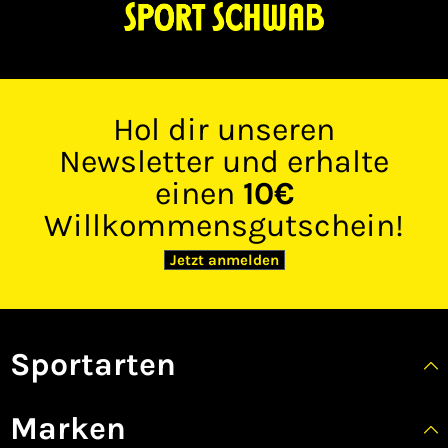
Hol dir unseren
Newsletter und erhalte
einen
10€
Willkommensgutschein!
Jetzt anmelden
Sportarten
Marken