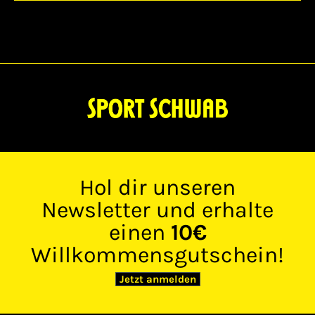
Hol dir unseren
Newsletter und erhalte
einen
10€
Willkommensgutschein!
Jetzt anmelden