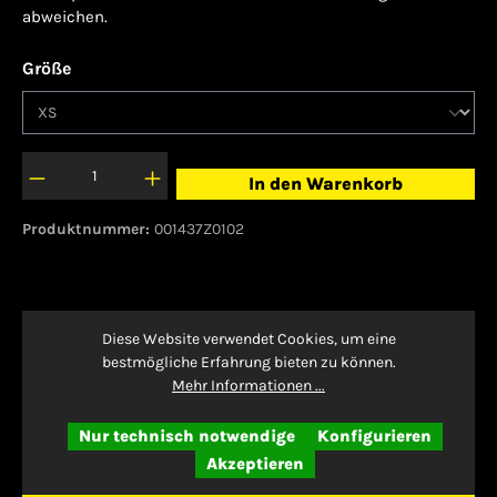
abweichen.
auswählen
Größe
In den Warenkorb
Produktnummer:
001437Z0102
Beschreibung
Diese Website verwendet Cookies, um eine
In diesem ärmellosen Strickoberteil bleibst du
bestmögliche Erfahrung bieten zu können.
Mehr Informationen ...
angenehm kühl, während du beim Spiel alles
gibst. Dri-FIT-Technologie leitet…
Mehr
Nur technisch notwendige
Konfigurieren
Bewertungen
Akzeptieren