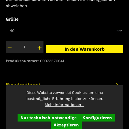
abweichen.
auswählen
Größe
In den Warenkorb
Produktnummer:
003735Z0641
Beschreibung
Diese Website verwendet Cookies, um eine
Gib Vollgas - mit dem ULTRA 6. Mit einem
bestmögliche Erfahrung bieten zu können.
überarbeiteten Obermaterial aus Funktions-
Mehr Informationen ...
Mesh bietet dieser Fußballschuh ein präzi…
Nur technisch notwendige
Konfigurieren
Mehr
Akzeptieren