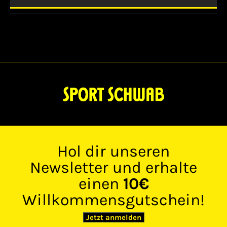
Bewertungen
Hol dir unseren
Newsletter und erhalte
einen
10€
Willkommensgutschein!
Jetzt anmelden