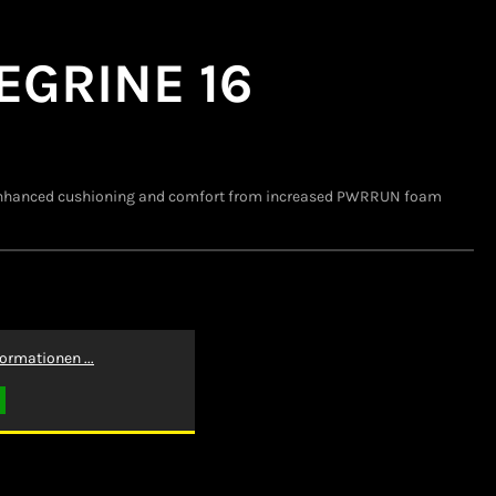
EGRINE 16
ith enhanced cushioning and comfort from increased PWRRUN foam
ormationen ...