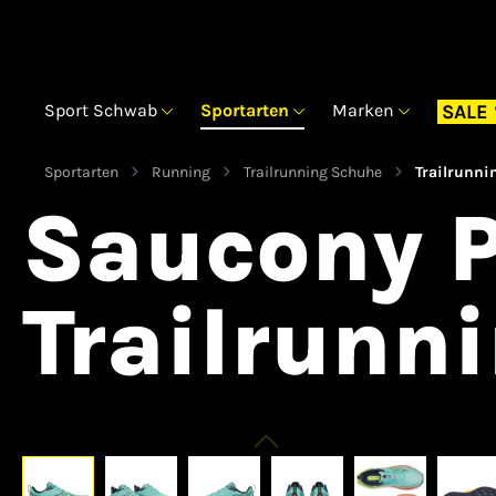
Sport Schwab
Sportarten
Marken
SALE
Sportarten
Running
Trailrunning Schuhe
Trailrunni
Saucony 
Trailrunn
Bildergalerie überspringen