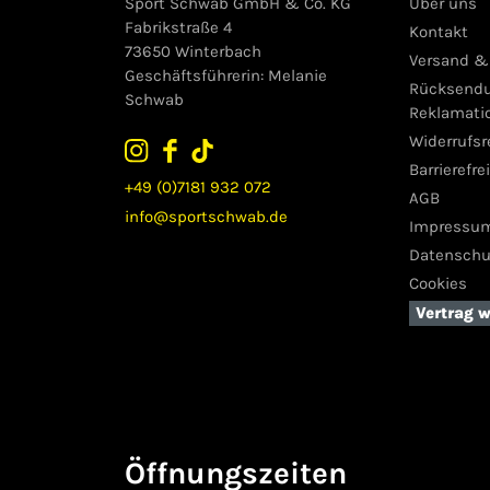
Sport Schwab GmbH & Co. KG
Über uns
Fabrikstraße 4
Kontakt
73650 Winterbach
Versand &
Geschäftsführerin: Melanie
Rücksend
Schwab
Reklamati
Widerrufs
Barrierefre
+49 (0)7181 932 072
AGB
info@sportschwab.de
Impressu
Datenschu
Cookies
Vertrag 
Öffnungszeiten