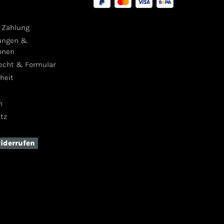
 Zahlung
ungen &
onen
recht & Formular
iheit
m
tz
widerrufen