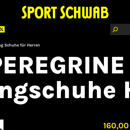
 %
ng Schuhe für Herren
PEREGRINE 
ingschuhe 
160,00