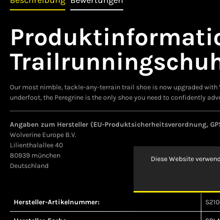
Beschreibung
Bewertungen
Produktinformati
Trailrunningschu
Our most nimble, tackle-any-terrain trail shoe is now upgraded wit
underfoot, the Peregrine is the only shoe you need to confidently adv
Angaben zum Hersteller (EU-Produktsicherheitsverordnung, GP
Wolverine Europe B.V.
Lilienthalallee 40
80939 münchen
Diese Website verwend
Deutschland
Hersteller-Artikelnummer:
S210