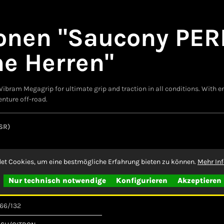
onen "Saucony PER
he Herren"
h Vibram Megagrip for ultimate grip and traction in all conditions. W
enture off-road.
SR)
et Cookies, um eine bestmögliche Erfahrung bieten zu können.
Mehr Inf
Nur technisch notwendige
Konfigurieren
Akzeptieren
66/132